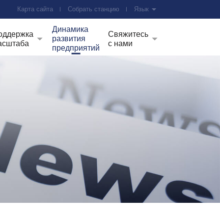
Карта сайта
Собрать станцию
Язык
Динамика
оддержка
Свяжитесь
развития
асштаба
с нами
предприятий