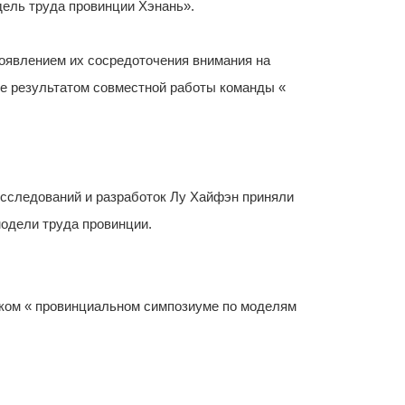
дель труда провинции Хэнань».
роявлением их сосредоточения внимания на
же результатом совместной работы команды «
исследований и разработок Лу Хайфэн приняли
модели труда провинции.
ском « провинциальном симпозиуме по моделям