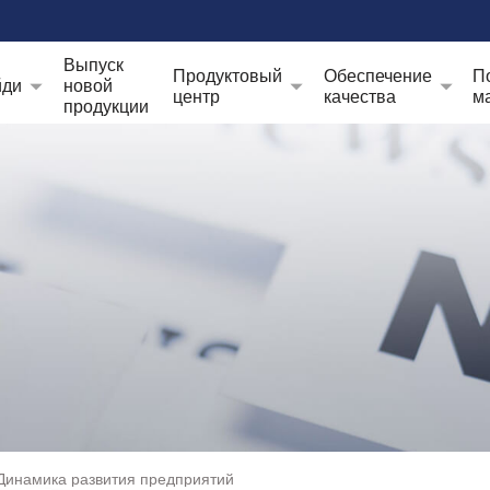
Выпуск
Продуктовый
Обеспечение
П
йди
новой
центр
качества
м
продукции
Динамика развития предприятий