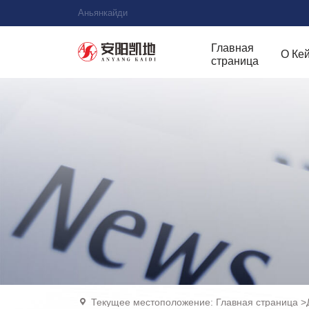
Аньянкайди
Главная
О Ке
страница
Текущее местоположение:
Главная страница
>