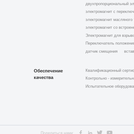
двухпропорциональный эл
электромагнит с переключа
Ла
электромагнит масляного 
электромагнит со встрое
Электромагнит для взрыв
гидравлических кла
Переключатель положени
датчик смещения
вста
Обеспечение
Квалификационный серти
качества
Контрольно - измерительн
Испытательное оборудова
Поделиться нами: