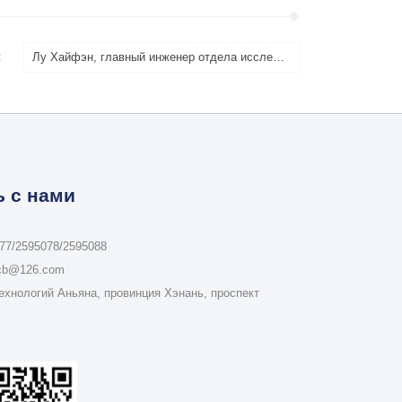
：
Лу Хайфэн, главный инженер отдела исследований и разработок, выиграл десятку лучших солдат провинции
 с нами
77/2595078/2595088
scb@126.com
ехнологий Аньяна, провинция Хэнань, проспект