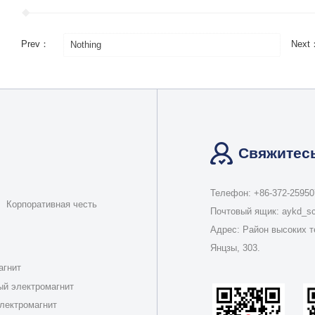
Prev：
Next
Nothing
Свяжитесь
Телефон: +86-372-25950
Корпоративная честь
Почтовый ящик: aykd_
Адрес: Район высоких т
Янцзы, 303.
агнит
ый электромагнит
лектромагнит