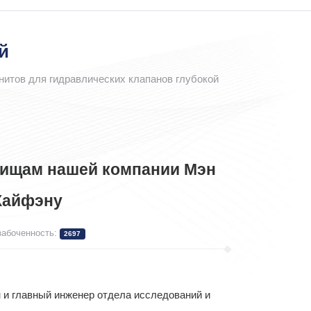
й
нитов для гидравлических клапанов глубокой
рищам нашей компании Мэн
Хайфэну
абоченность:
2697
 и главный инженер отдела исследований и