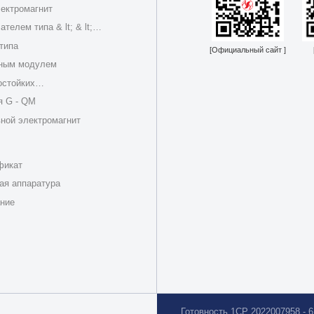
ектромагнит
телем типа & lt; & lt;
типа
[Официальный сайт ]
нным модулем
остойких
я G - QM
вной электромагнит
фикат
ая аппаратура
ние
Готовность 1CP 2022007958 - 6